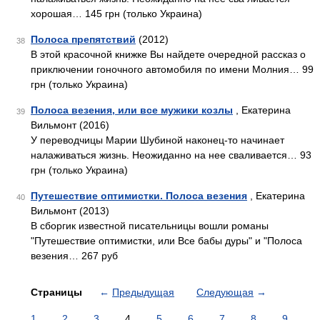
хорошая… 145 грн (только Украина)
Полоса препятствий
(2012)
38
В этой красочной книжке Вы найдете очередной рассказ о
приключении гоночного автомобиля по имени Молния… 99
грн (только Украина)
Полоса везения, или все мужики козлы
, Екатерина
39
Вильмонт (2016)
У переводчицы Марии Шубиной наконец-то на­чинает
налаживаться жизнь. Неожиданно на нее сва­ливается… 93
грн (только Украина)
Путешествие оптимистки. Полоса везения
, Екатерина
40
Вильмонт (2013)
В сборгик известной писательницы вошли романы
"Путешествие оптимистки, или Все бабы дуры" и "Полоса
везения… 267 руб
Страницы
←
Предыдущая
Следующая
→
1
2
3
4
5
6
7
8
9