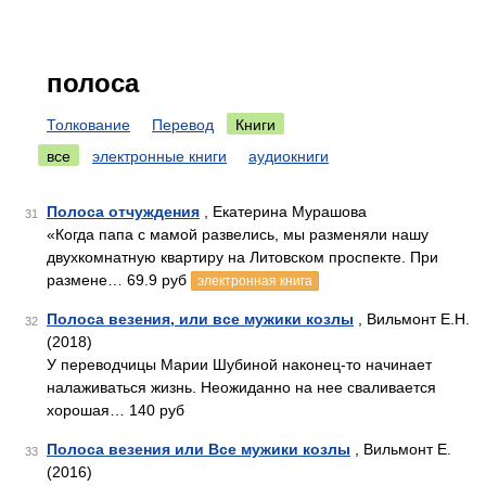
полоса
Толкование
Перевод
Книги
все
электронные книги
аудиокниги
Полоса отчуждения
, Екатерина Мурашова
31
«Когда папа с мамой развелись, мы разменяли нашу
двухкомнатную квартиру на Литовском проспекте. При
размене… 69.9 руб
электронная книга
Полоса везения, или все мужики козлы
, Вильмонт Е.Н.
32
(2018)
У переводчицы Марии Шубиной наконец-то начинает
налаживаться жизнь. Неожиданно на нее сваливается
хорошая… 140 руб
Полоса везения или Все мужики козлы
, Вильмонт Е.
33
(2016)