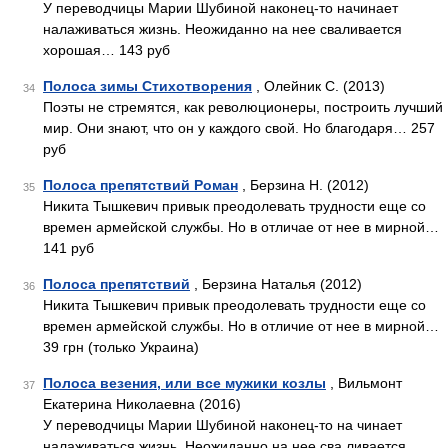
У переводчицы Марии Шубиной наконец-то начинает
налаживаться жизнь. Неожиданно на нее сваливается
хорошая… 143 руб
Полоса зимы Стихотворения
, Олейник С. (2013)
34
Поэты не стремятся, как революционеры, построить лучший
мир. Они знают, что он у каждого свой. Но благодаря… 257
руб
Полоса препятствий Роман
, Берзина Н. (2012)
35
Никита Тышкевич привык преодолевать трудности еще со
времен армейской службы. Но в отличае от нее в мирной…
141 руб
Полоса препятствий
, Берзина Наталья (2012)
36
Никита Тышкевич привык преодолевать трудности еще со
времен армейской службы. Но в отличие от нее в мирной…
39 грн (только Украина)
Полоса везения, или все мужики козлы
, Вильмонт
37
Екатерина Николаевна (2016)
У переводчицы Марии Шубиной наконец-то на чинает
налаживаться жизнь. Неожиданно на нее сва ливается